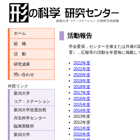
ホーム
活動報告
組 織
学会委員，センター主催または共催の
育），広報等の活動を年度毎に掲載し
活 動
2022年度
研究成果
2021年度
問い合わせ
2020年度
2019年度
外部リンク
2018年度
2017年度
新潟大学
2016年度
コア・ステーション
2015年度
新潟大学佐渡自然
2014年度
2013年度
共生科学センター
2012年度
臨海実験所
2011年度
2010年度
新潟大学